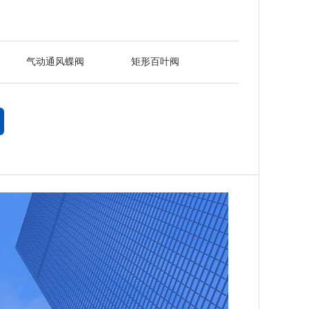
气动通风蝶阀
矩形百叶阀