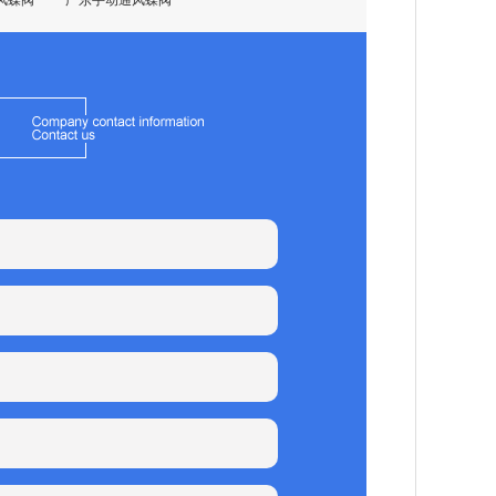
风蝶阀
广东手动通风蝶阀