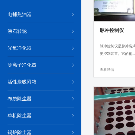
电捕焦油器
脉冲控制仪
沸石转轮
脉冲控制仪是脉冲袋
光氧净化器
要控制装置。它的输...
等离子净化器
查看详情
活性炭吸附箱
布袋除尘器
单机除尘器
锅炉除尘器