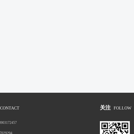
关注
CONTACT
FOLLOW
3903172457
7029294