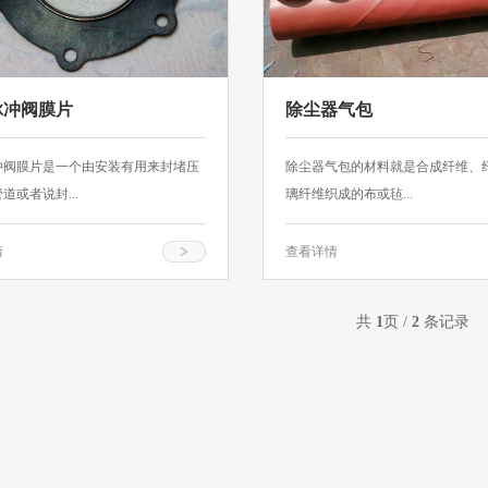
脉冲阀膜片
除尘器气包
冲阀膜片是一个由安装有用来封堵压
除尘器气包的材料就是合成纤维、
道或者说封...
璃纤维织成的布或毡...
情
查看详情
共
1
页 /
2
条记录